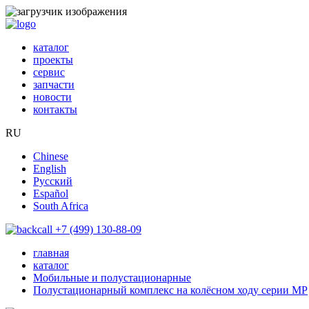
каталог
проекты
сервис
запчасти
новости
контакты
RU
Chinese
English
Русский
Español
South Africa
+7 (499) 130-88-09
главная
каталог
Мобильные и полустационарные
Полустационарный комплекс на колёсном ходу серии MP