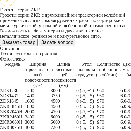
Грохоты серии ZKR
Грохоты серии
ZKR
с прямолинейной траекторией колебаний
применяются для высоконагруженных работ по сортировке в
металлургической, угольной и щебеночной промышленностях.
Возможность выбора материала для сита: плетеное
металлическое, резиновое и полиуретановое сито.
Заказать товар
Задать вопрос
Описание
Технические характеристики
Фотогалерея
Модель
Ширина
Длина
Угол
Количество
Дво
просеиваю-
просеиваю-
наклона
вибраций
ампл
щей
щей
(градусов)
(об/мин)
(м
поверхности
поверхности
(мм)
(мм)
ZDS1230
1200
3000
0 (-5, +5)
960
6.0-9
ZDS1437
1400
3750
0 (-5, +5)
960
6.0-9
ZDS1645
1600
4500
0 (-5, +5)
970
6.0-9
ZKR1845H
1800
4500
0 (-5, +5)
970
6.0-9
ZKR2045H
2000
4500
0 (-5, +5)
970
6.0-9
ZKR2460H
2400
6000
0 (-5, +5)
970
6.0-9
ZKR3060H
3000
6000
0 (-5, +5)
970
6.0-9
ZKR3075H
3000
7200
0 (-5, +5)
970
6.0-9