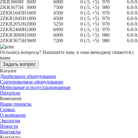
ZKR3660H
3600
6000
0 (-5, +5)
970
6.0-9
ZKR3675H
3600
7500
0 (-5, +5)
980
6.0-9
2ZKR1645H
1600
4500
0 (-5, +5)
970
6.0-9
2ZKR1845H
1800
4500
0 (-5, +5)
970
6.0-9
2ZKR2052H
2000
5250
0 (-5, +5)
970
6.0-9
2ZKR2460H
2400
6000
0 (-5, +5)
970
6.0-9
2ZKR3060H
3000
6000
0 (-5, +5)
980
6.0-9
2ZKR3675H
3600
7200
0 (-5, +5)
980
6.0-9
Остались вопросы?
Напишите нам, и наш менеджер свяжется с
вами
Задать вопрос
Каталог
Дробильное оборудование
Сортировочное оборудование
Мобильные и полустационарные
Питатели
Компания
Наши проекты
Сервис
О компании
Экология
Новости
Контакты
Контакты