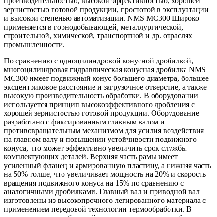
производительностью, высокой эффективностью, хорошей
зернистостью готовой продукции, простотой в эксплуатации
и высокой степенью автоматизации. NMS MC300 Широко
применяется в горнодобывающей, металлургической,
строительной, химической, транспортной и др. отраслях
промышленности.
По сравнению с одноцилиндровой конусной дробилкой,
многоцилиндровая гидравлическая конусная дробилка NMS
MC300 имеет подвижный конус большего диаметра, большее
эксцентриковое расстояние и загрузочное отверстие, а также
высокую производительность обработки. В оборудовании
используется принцип высокоэффективного дробления с
хорошей зернистостью готовой продукции. Оборудование
разработано с фиксированным главным валом и
противовращательным механизмом для усилия воздействия
на главном валу и повышении устойчивости подвижного
конуса, что может эффективно увеличить срок службы
комплектующих деталей. Верхняя часть рамы имеет
усиленный фланец и армированную пластину, а нижняя часть
на 50% толще, что увеличивает мощность на 20% и скорость
вращения подвижного конуса на 15% по сравнению с
аналогичными дробилками. Главный вал и приводной вал
изготовлены из высокопрочного легированного материала с
применением передовой технологии термообработки. В